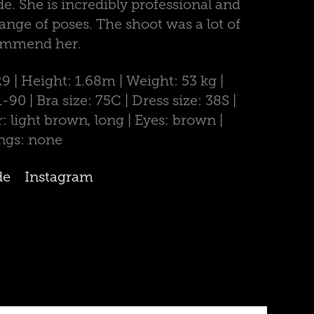
de. She is incredibly professional and
range of poses. The shoot was a lot of
commend her.
29 | Height: 1.68m | Weight: 53 kg |
0 | Bra size: 75C | Dress size: 38S |
r: light brown, long | Eyes: brown |
ings: none
de
Instagram