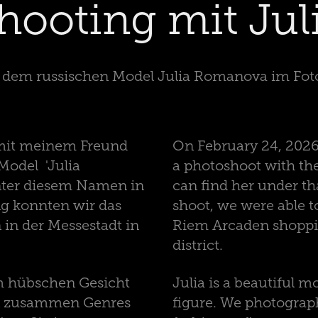
hooting mit Jul
 dem russischen Model Julia Romanova im Fot
mit meinem Freund
On February 24, 2026,
Model 'Julia
a photoshoot with th
unter diesem Namen in
can find her under t
g konnten wir das
shoot, we were able t
in der Messestadt in
Riem Arcaden shoppi
district.
em hübschen Gesicht
Julia is a beautiful m
en zusammen Genres
figure. We photograp