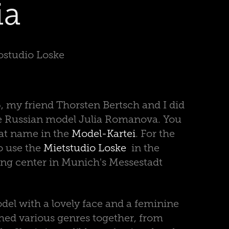
ia
ostudio Loske
 my friend Thorsten Bertsch and I did
e Russian model Julia Romanova. You
hat name in the
Model-Kartei
. For the
o use the
Mietstudio Loske
​​​​​​​ in the
ng center in Munich's Messestadt
odel with a lovely face and a feminine
hed various genres together, from