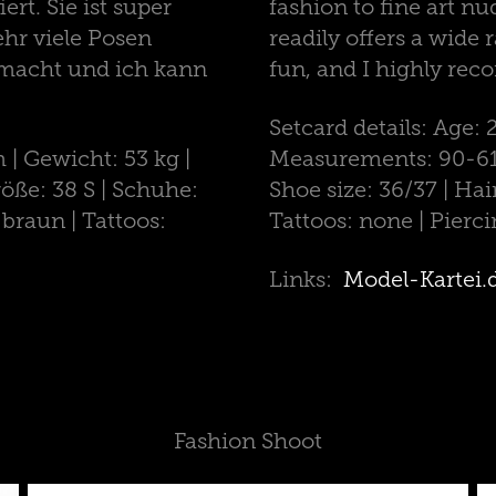
rt. Sie ist super
fashion to fine art nu
ehr viele Posen
readily offers a wide 
emacht und ich kann
fun, and I highly re
Setcard details: Age: 
 | Gewicht: 53 kg |
Measurements: 90-61-9
röße: 38 S | Schuhe:
Shoe size: 36/37 | Hai
 braun | Tattoos:
Tattoos: none | Pierc
Links:
Model-Kartei.
Fashion Shoot