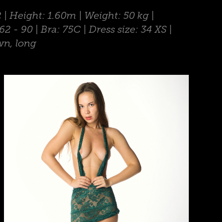
2 | Height: 1.60m | Weight: 50 kg |
 - 90 | Bra: 75C | Dress size: 34 XS |
wn, long