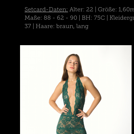
Setcard-Daten:
Alter: 22 | Größe: 1,60m
Maße: 88 - 62 - 90 | BH: 75C | Kleiderg
37 | Haare: braun, lang