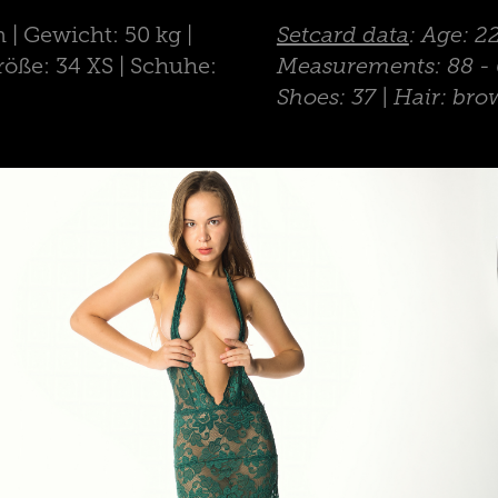
 | Gewicht: 50 kg |
Setcard data
: Age: 2
röße: 34 XS | Schuhe:
Measurements: 88 - 62
Shoes: 37 | Hair: bro