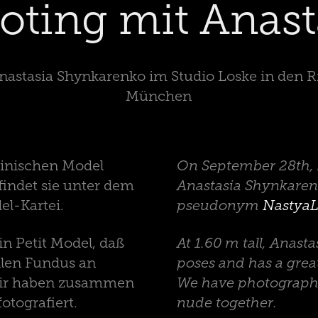
oting mit Anast
nastasia Shynkarenko im Studio Loske in den 
München
ainischen Model
On September 28th, 
findet sie unter dem
Anastasia Shynkarenk
el-Kartei.
pseudonym
Nastya
in Petit Model, daß
At 1.60 m tall, Anasta
ollen Fundus an
poses and has a great
 Wir haben zusammen
We have photographed
otografiert.
nude together.