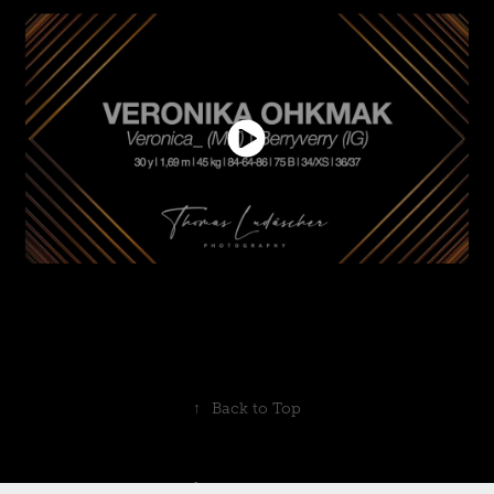
↑
Back to Top