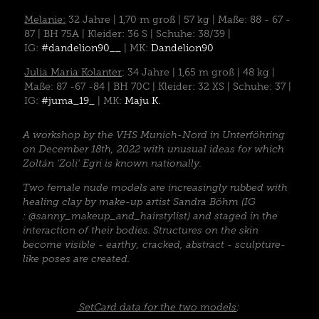
Melanie:
32 Jahre | 1,70 m groß | 57 kg | Maße: 88 - 67 -
87 | BH 75A | Kleider: 36 S | Schuhe: 38/39 |
IG:
#dandelion90__
| MK:
Dandelion90
Julia Maria Kolanter
: 34 Jahre | 1,65 m groß | 48 kg |
Maße: 87 -67 -84 | BH 70C | Kleider: 32 XS | Schuhe: 37 |
IG:
#juma_19_
| MK:
Maju K.
A workshop by the VHS Munich-Nord in Unterföhring
on December 18th, 2022 with unusual ideas for which
Zoltán 'Zoli' Egri is known nationally.
Two female nude models are increasingly rubbed with
healing clay by make-up artist Sandra Böhm (IG​​​​​​​
: @sanny_makeup_and_hairstylist) and staged in the
interaction of their bodies. Structures on the skin
become visible - earthy, cracked, abstract - sculpture-
like poses are created.
SetCard data for the two models
: