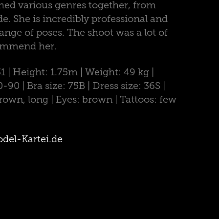
hed various genres together, from
de. She is incredibly professional and
range of poses. The shoot was a lot of
commend her.
31 | Height: 1.75m | Weight: 49 kg |
0 | Bra size: 75B | Dress size: 36S |
brown, long | Eyes: brown | Tattoos: few
del-Kartei.de