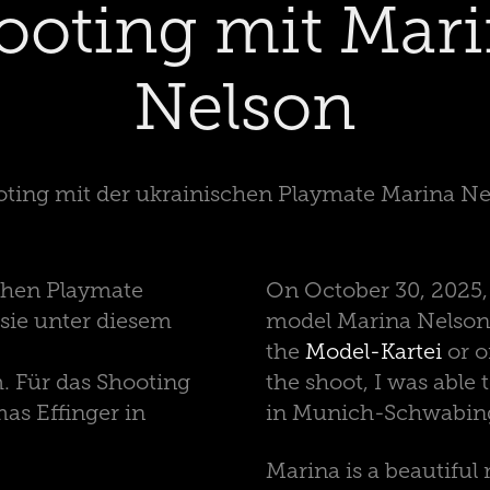
ooting mit Mari
Nelson
oting mit der ukrainischen Playmate Marina Ne
chen Playmate
On October 30, 2025, 
 sie unter diesem
model Marina Nelson.
the
Model-Kartei
or o
. Für das Shooting
the shoot, I was able
s Effinger in
in Munich-Schwabin
Marina is a beautiful 