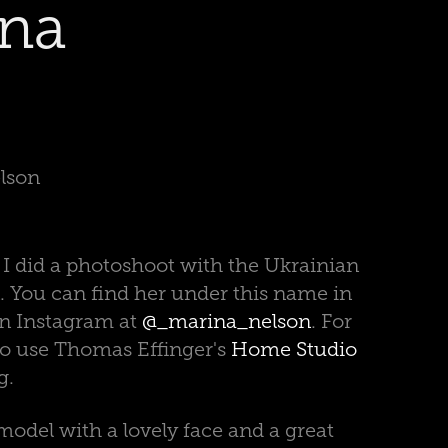
na 
lson
I did a photoshoot with the Ukrainian
 You can find her under this name in
n Instagram at
@_marina_nelson
. For
 to use Thomas Effinger's
Home Studio
g.
model with a lovely face and a great