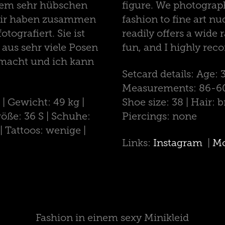
inem sehr hübschen
figure. We photograp
Wir haben zusammen
fashion to fine art nu
tografiert. Sie ist
readily offers a wide 
 aus sehr viele Posen
fun, and I highly re
emacht und ich kann
Setcard details: Age: 
Measurements: 86-60-9
 | Gewicht: 49 kg |
Shoe size: 38 | Hair: 
röße: 36 S | Schuhe:
Piercings: none
| Tattoos: wenige |
Links:
Instagram
|
Mo
Fashion in einem sexy Minikleid