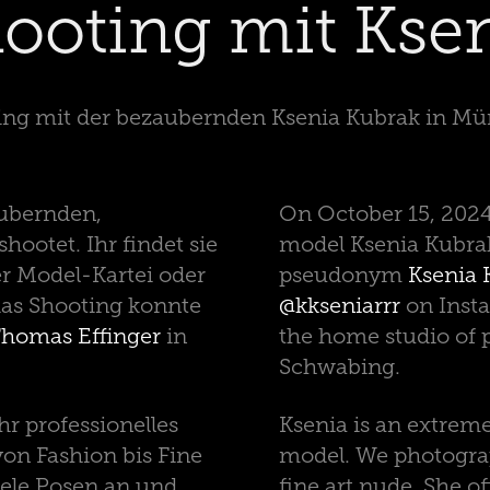
ooting mit Kse
ing mit der bezaubernden Ksenia Kubrak in M
ubernden,
On October 15, 2024
ootet. Ihr findet sie
model Ksenia Kubrak
r Model-Kartei oder
pseudonym
Ksenia 
das Shooting konnte
@kkseniarrr
on Insta
homas Effinger
in
the home studio of
Schwabing.
r professionelles
Ksenia is an extreme
n Fashion bis Fine
model. We photograp
viele Posen an und
fine art nude. She of