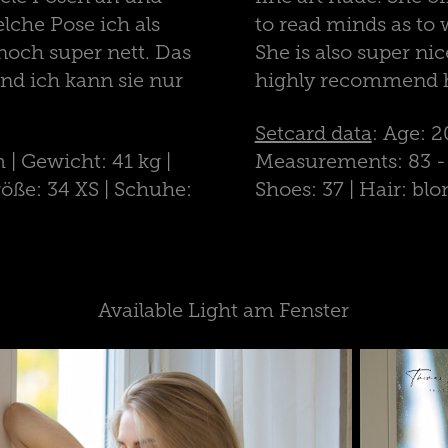
lche Pose ich als
to read minds as to 
 noch super nett. Das
She is also super nic
nd ich kann sie nur
highly recommend h
Setcard data
: Age: 2
 | Gewicht: 41 kg |
Measurements: 83 - 59
röße: 34 XS | Schuhe:
Shoes: 37 | Hair: blo
Available Light am Fenster