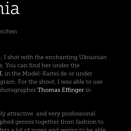
nia
ünchen
, I shot with the enchanting Ukrainian
. You can find her under the
K.
in the Model-Kartei.de or under
gram. For the shoot, I was able to use
 photographer
Thomas Effinger
in
ly attractive and very professional
hed genres together from fashion to
fers a lot of poses and seems to be able