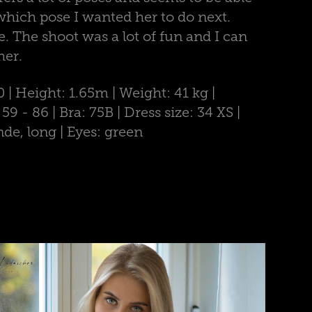
which pose I wanted her to do next.
e. The shoot was a lot of fun and I can
er.
0 | Height: 1.65m | Weight: 41 kg |
 - 86 | Bra: 75B | Dress size: 34 XS |
nde, long | Eyes: green