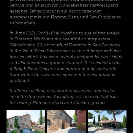
Service und ist auch für Hundebesitzer hervorragend
geeignet. Salvadonica ist ein hervorragender
Ausgangspunkt um Florenz, Siena und San Gimignano
zu besuchen.
In June 2021 Covid-19 allowed us to spend two weeks
in Tuscany. We found the beautiful country estate
'Salvadonica' 20 km south of Florence in San Casciano
in the Val di Pesa. Salvadonica is an old borgo with five
houses, which has been lovingly restored by two sisters
and also includes a good restaurant. It is nestled in the
rolling hills of Tuscany and surrounded by vineyards
from which the own wine served in the restaurant is
produced.
It offers excellent, very courteous service and is also
ideal for dog owners. Salvadonica is an excellent base
for visiting Florence, Siena and San Gimignano.